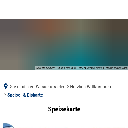
Gerhard Seybert - 47608 Geldern, © Gerhard Seybert-medien - presse-service.com
Sie sind hier:
Wasserstraelen
Herzlich Willkommen
Speise- & Eiskarte
Speise-
Speisekarte
&